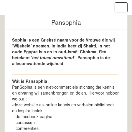
T
o
g
Pansophia
g
l
e
Sophia is een Griekse naam voor de Vrouwe die wij
n
‘Wijsheid’ noemen. In India heet zij Shakti, in het
a
oude Egypte Isis en in oud-Israël Chokma.
Pan
v
betekent ‘
het totaal omvattend’
.
Pansophia
is de
i
allesomvattende wijsheid.
g
_____________________________________________
a
t
Wát is Pansophia
i
PanSophia is een niet-commerciële stichting die kennis
o
en ervaring wil samenbrengen en delen. Hiervoor hebben
n
we o.a.:
-deze website als online kennis en verhalen bibliotheek
en inspiratieplek
– de facebook pagina
– cursussen
– conferenties